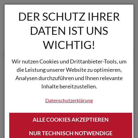
alt springen
DER SCHUTZ IHRER
DATEN IST UNS
WICHTIG!
Waren
Wir nutzen Cookies und Drittanbieter-Tools, um
die Leistung unserer Website zu optimieren,
Analysen durchzuführen und Ihnen relevante
Elektronischer
Inhalte bereitzustellen.
Rechtsverkehr -
Datenschutzerklärung
eBroschüre (PDF),
ALLE COOKIES AKZEPTIEREN
Ausgabe 3/2021
NUR TECHNISCH NOTWENDIGE