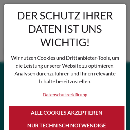
alt springen
DER SCHUTZ IHRER
DATEN IST UNS
WICHTIG!
Waren
Wir nutzen Cookies und Drittanbieter-Tools, um
die Leistung unserer Website zu optimieren,
Analysen durchzuführen und Ihnen relevante
Update
Inhalte bereitzustellen.
Gesellschafterliste –
Datenschutzerklärung
Aktuelle Entwicklungen,
ALLE COOKIES AKZEPTIEREN
Haftungsfragen und
Gestaltungsstrategien
NUR TECHNISCH NOTWENDIGE