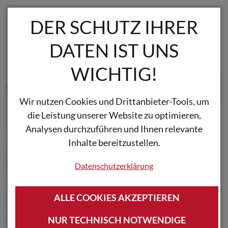
alt springen
DER SCHUTZ IHRER
DATEN IST UNS
WICHTIG!
Waren
Wir nutzen Cookies und Drittanbieter-Tools, um
die Leistung unserer Website zu optimieren,
Analysen durchzuführen und Ihnen relevante
Broschüre "Ihr
Inhalte bereitzustellen.
Anwaltsbesuch" (25er
Datenschutzerklärung
Paket)
ALLE COOKIES AKZEPTIEREN
19,95 €
NUR TECHNISCH NOTWENDIGE