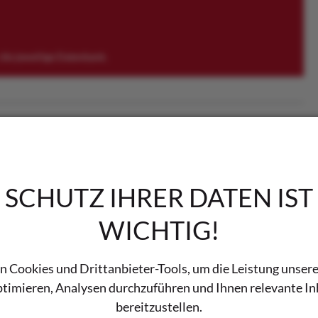
die jeweilige Datenbank.
glied des Niedersächsischen
 SCHUTZ IHRER DATEN IST
WICHTIG!
g und ebenfalls als Prüfer im juristischen
n Cookies und Drittanbieter-Tools, um die Leistung unser
ptimieren, Analysen durchzuführen und Ihnen relevante In
bereitzustellen.